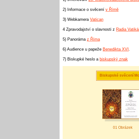
2) Informace o svěcení
v Římě
3) Webkamera
Vatican
4 Zpravodajství o slavnosti z
Radia Vatiká
5) Panoráma
z Říma
6) Audience u papeže
Benedikta XVI
.
7) Biskupké heslo a
biskupský znak