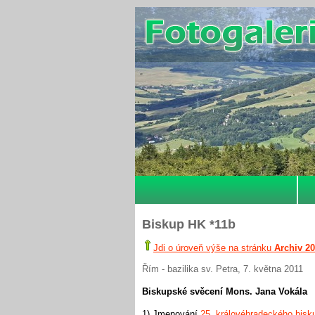
Biskup HK *11b
Jdi o úroveň výše na stránku
Archiv 2
Řím - bazilika sv. Petra, 7. května 2011
Biskupské svěcení Mons. Jana Vokála
1) Jmenování
25. královéhradeckého bisk