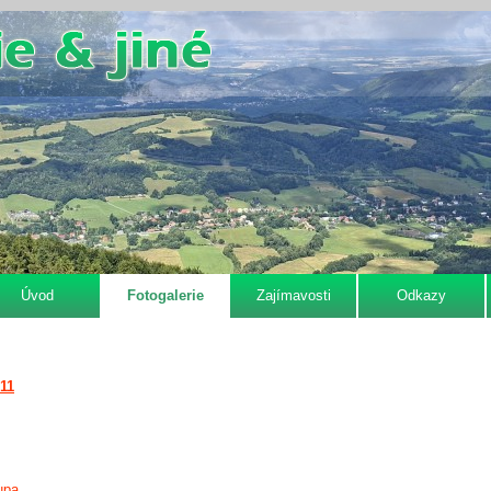
Úvod
Fotogalerie
Zajímavosti
Odkazy
011
upa