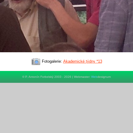
Fotogalerie:
Akademické týdny *13
© P. Antonín Forbelský 2003 - 2026 | Webmaster:
Web
designum