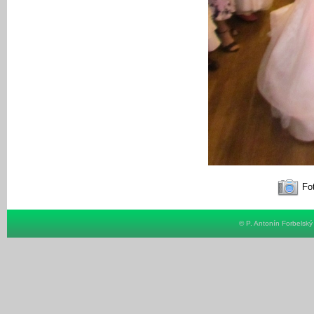
Fot
© P. Antonín Forbelsk