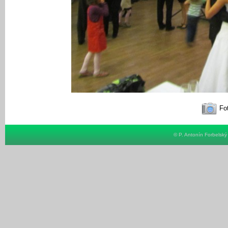
Fot
© P. Antonín Forbelsk