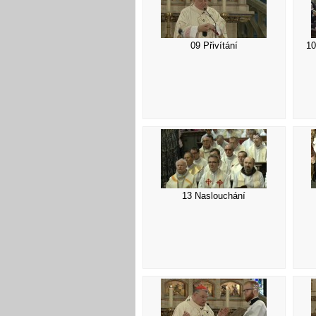
09 Přivítání
10
13 Naslouchání