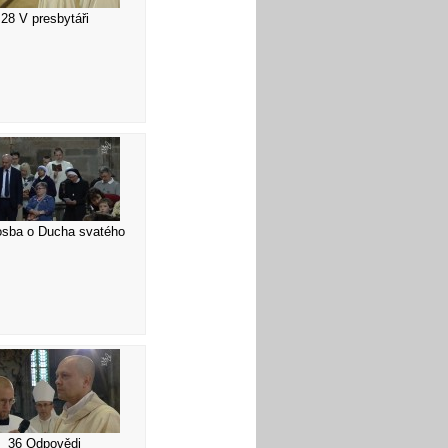
28 V presbytáři
osba o Ducha svatého
36 Odpovědi