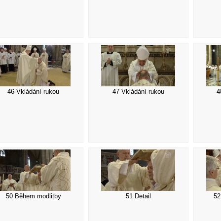
46 Vkládání rukou
47 Vkládání rukou
4
50 Během modlitby
51 Detail
52