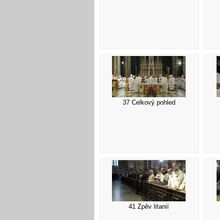
37 Celkový pohled
41 Zpěv litanií