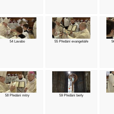
54 Lavabo
55 Předání evangeliáře
5
58 Předání mitry
59 Předání berly