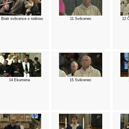
 Bratr svěcence s rodinou
11 Svěcenec
12 
14 Ekumena
15 Svěcenec