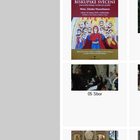
01 Přizvání
05 Sbor