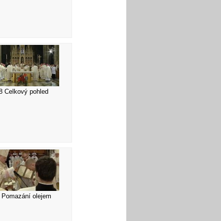
8 Celkový pohled
 Pomazání olejem