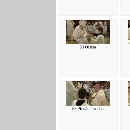
53 Očista
57 Předání solidea