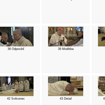
38 Odpověď
39 Modlitba
42 Svěcenec
43 Detail
4