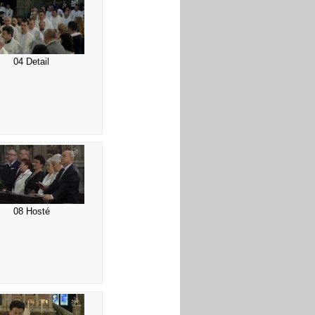
04 Detail
08 Hosté