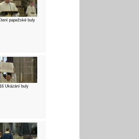
Čtení papežské buly
16 Ukázání buly