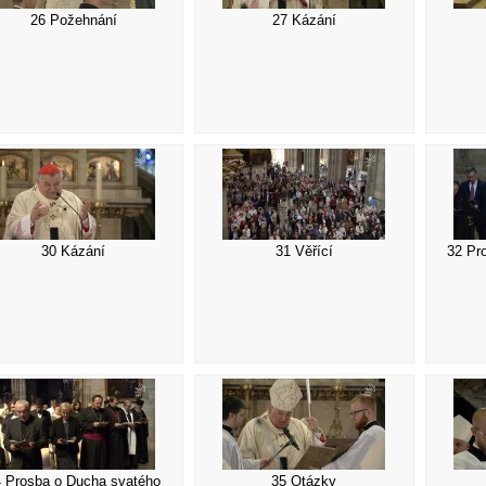
26 Požehnání
27 Kázání
30 Kázání
31 Věřící
32 Pr
4 Prosba o Ducha svatého
35 Otázky