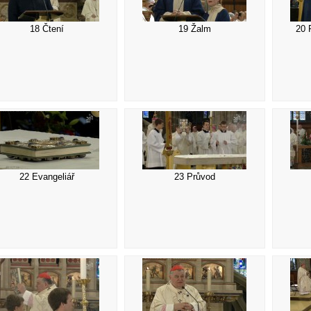
18 Čtení
19 Žalm
20 
22 Evangeliář
23 Průvod