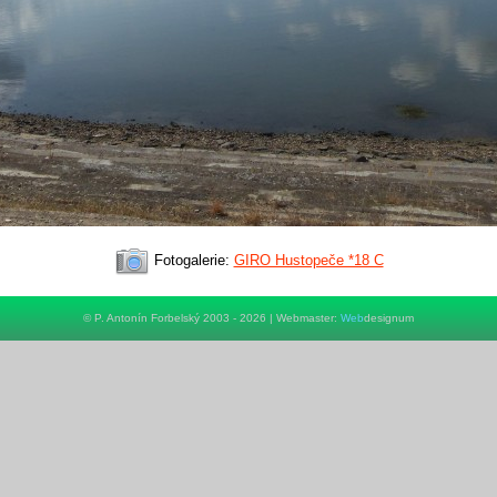
Fotogalerie:
GIRO Hustopeče *18 C
© P. Antonín Forbelský 2003 - 2026 | Webmaster:
Web
designum