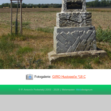
Fotogalerie:
GIRO Hustopeče *18 C
© P. Antonín Forbelský 2003 - 2026 | Webmaster:
Web
designum