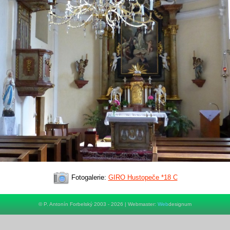
Fotogalerie:
GIRO Hustopeče *18 C
© P. Antonín Forbelský 2003 - 2026 | Webmaster:
Web
designum