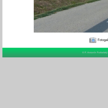
Fotogal
© P. Antonín Forbelsk