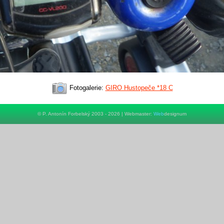
Fotogalerie:
GIRO Hustopeče *18 C
© P. Antonín Forbelský 2003 - 2026 | Webmaster:
Web
designum