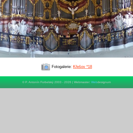
Fotogalerie:
Křešov *18
© P. Antonín Forbelský 2003 - 2026 | Webmaster:
Web
designum