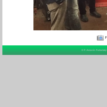
F
© P. Antonín Forbelsk