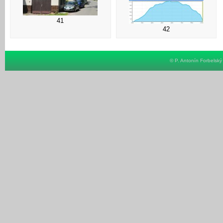
41
42
© P. Antonín Forbelsk