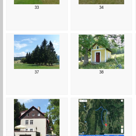
33
34
37
38