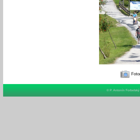
Fotog
© P. Antonín Forbelsk