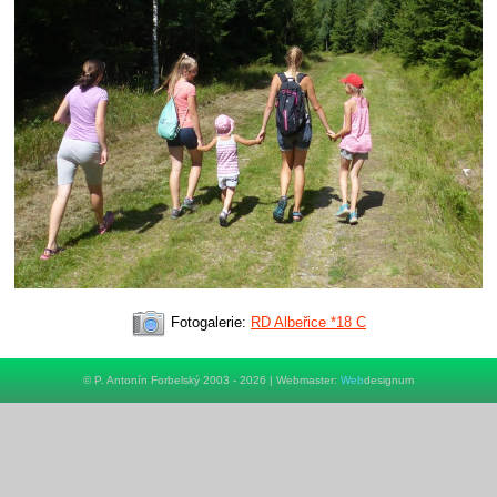
Fotogalerie:
RD Albeřice *18 C
© P. Antonín Forbelský 2003 - 2026 | Webmaster:
Web
designum