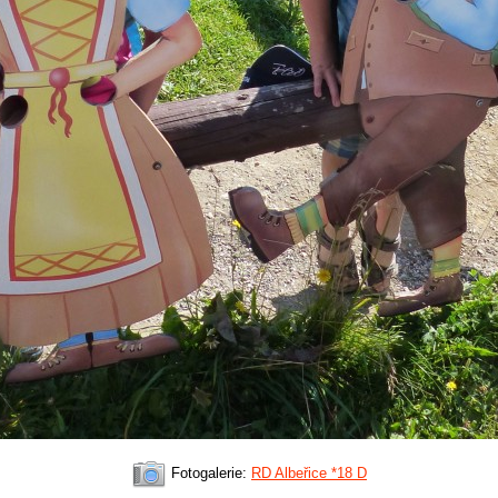
Fotogalerie:
RD Albeřice *18 D