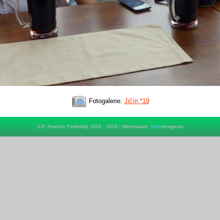
Fotogalerie:
Jičín *19
© P. Antonín Forbelský 2003 - 2026 | Webmaster:
Web
designum