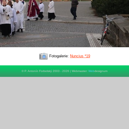
Fotogalerie:
Nuncius *19
© P. Antonín Forbelský 2003 - 2026 | Webmaster:
Web
designum