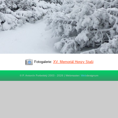
Fotogalerie:
XV. Memoriál Honzy Staši
© P. Antonín Forbelský 2003 - 2026 | Webmaster:
Web
designum