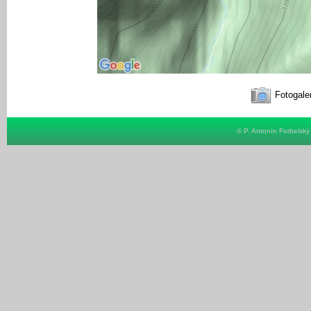
Fotogale
© P. Antonín Forbelsk