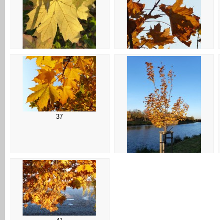
33
34
37
38