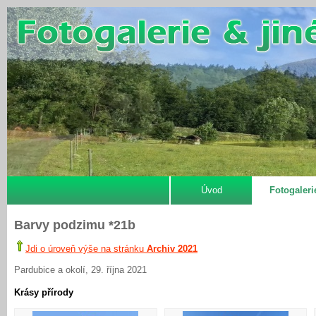
Úvod
Fotogaleri
Barvy podzimu *21b
Jdi o úroveň výše na stránku
Archiv 2021
Pardubice a okolí, 29. října 2021
Krásy přírody