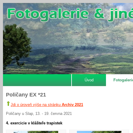
Úvod
Fotogaleri
Poličany EX *21
Jdi o úroveň výše na stránku
Archiv 2021
Poličany u Slap, 13. - 19. června 2021
4. exercicie v klášteře trapistek