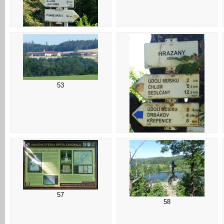
49
53
54
57
58