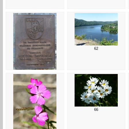
62
61
66