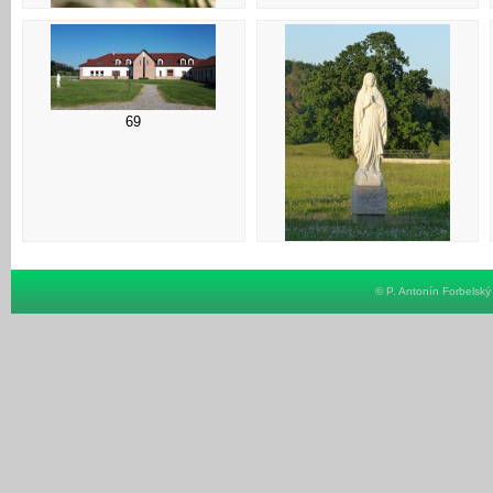
65
69
70
© P. Antonín Forbelsk