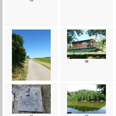
33
38
37