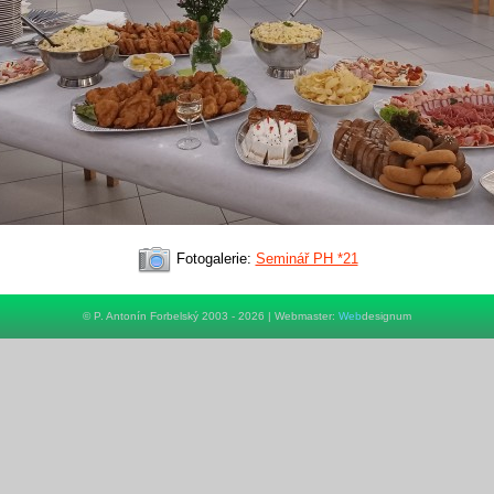
Fotogalerie:
Seminář PH *21
© P. Antonín Forbelský 2003 - 2026 | Webmaster:
Web
designum