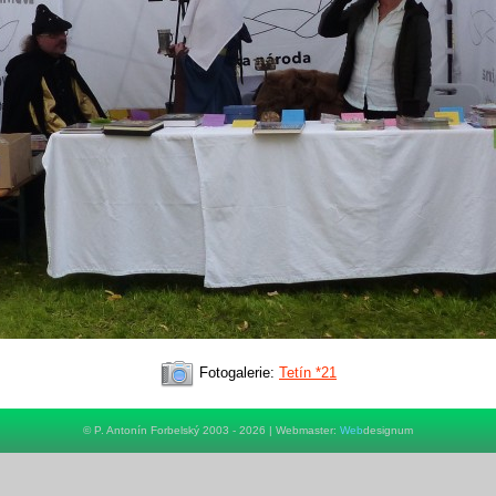
Fotogalerie:
Tetín *21
© P. Antonín Forbelský 2003 - 2026 | Webmaster:
Web
designum