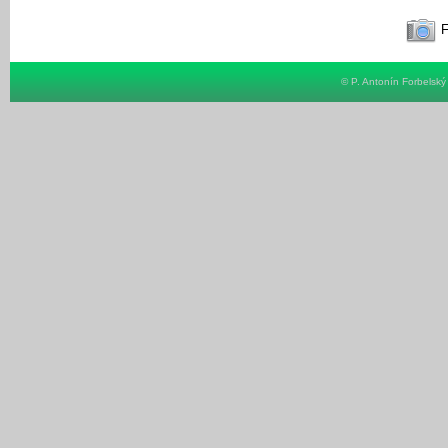
F
© P. Antonín Forbelsk