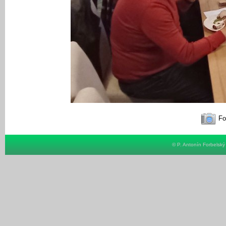
Fot
© P. Antonín Forbelsk