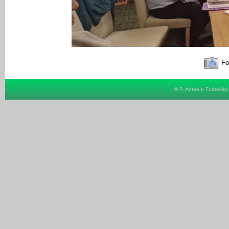
Fot
© P. Antonín Forbelsk