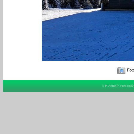
Foto
© P. Antonín Forbelsk