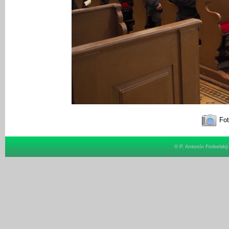
Fot
© P. Antonín Forbelsk