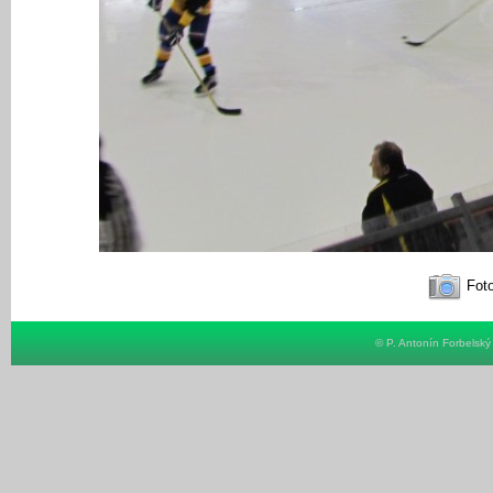
Foto
© P. Antonín Forbelsk