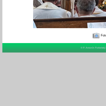
Foto
© P. Antonín Forbelsk