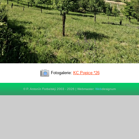
Fotogalerie:
KC Popice *26
© P. Antonín Forbelský 2003 - 2026 | Webmaster:
Web
designum