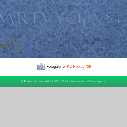
Fotogalerie:
KC Popice *26
© P. Antonín Forbelský 2003 - 2026 | Webmaster:
Web
designum