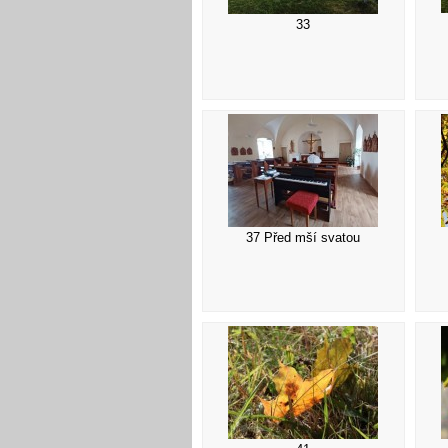
33
37 Před mší svatou