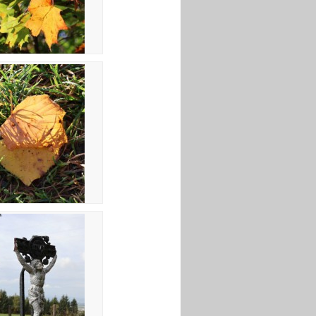
44
48