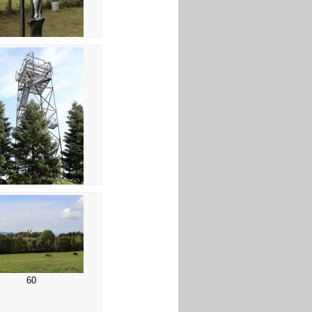
52
56 Rozhledna Val
60