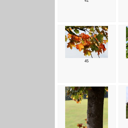
41
45