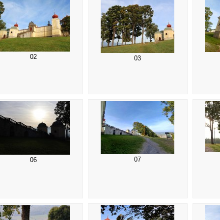
02
03
07
06