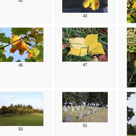
42
43
47
46
51
50