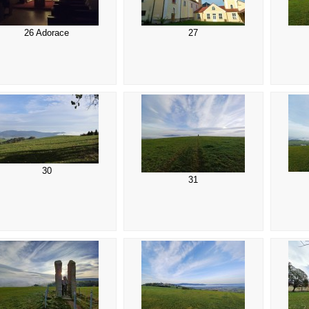
26 Adorace
27
30
31