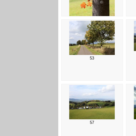
49
53
57