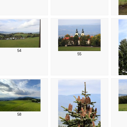
54
55
58