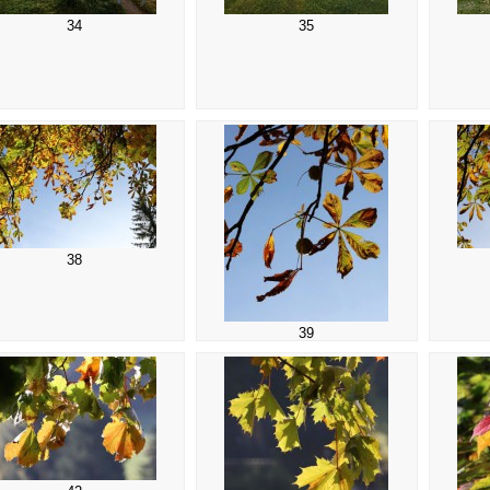
34
35
38
39