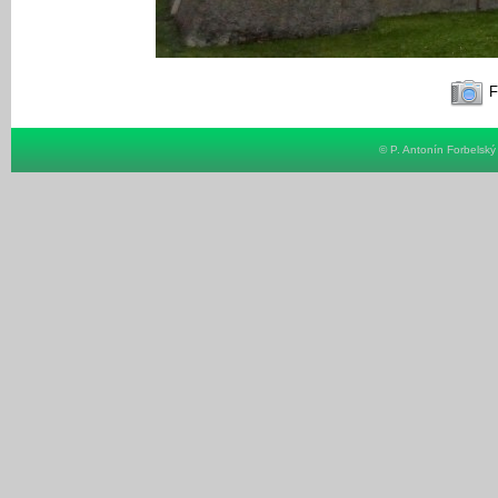
F
© P. Antonín Forbelsk