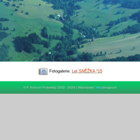
Fotogalerie:
Let SNĚŽKA *15
© P. Antonín Forbelský 2003 - 2026 | Webmaster:
Web
designum