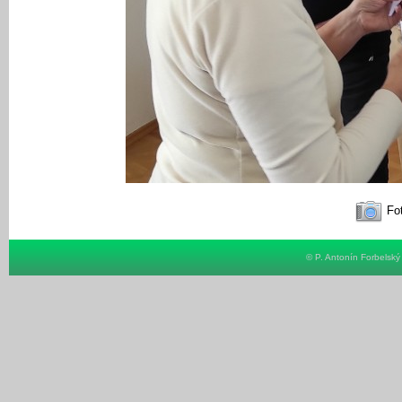
Fot
© P. Antonín Forbelsk