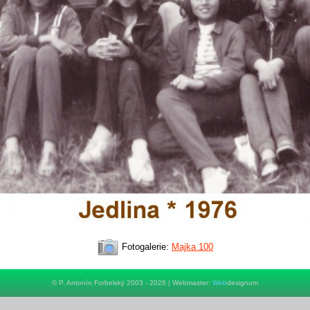
Fotogalerie:
Majka 100
© P. Antonín Forbelský 2003 - 2026 | Webmaster:
Web
designum