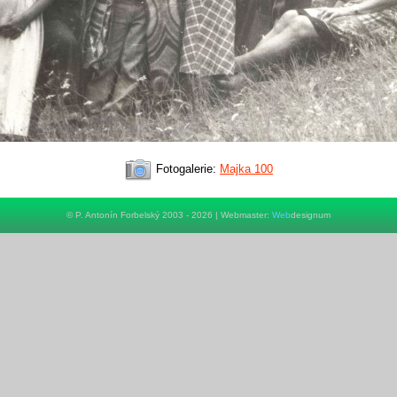
Fotogalerie:
Majka 100
© P. Antonín Forbelský 2003 - 2026 | Webmaster:
Web
designum