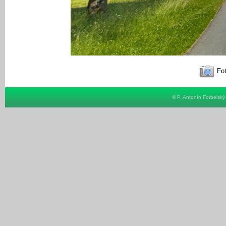
Fot
© P. Antonín Forbelsk