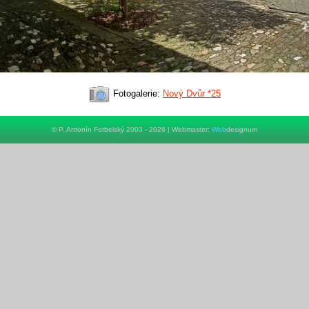
Fotogalerie:
Nový Dvůr *25
© P. Antonín Forbelský 2003 - 2026 | Webmaster:
Web
designum