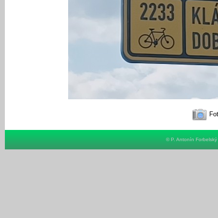
Fot
© P. Antonín Forbelsk