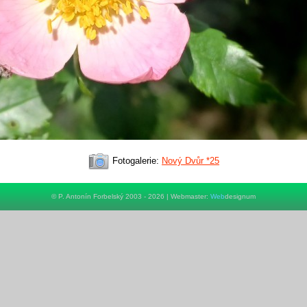
Fotogalerie:
Nový Dvůr *25
© P. Antonín Forbelský 2003 - 2026 | Webmaster:
Web
designum