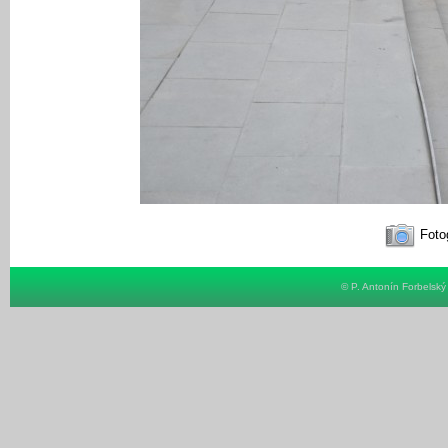
Fotog
© P. Antonín Forbelsk