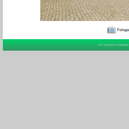
Fotogal
© P. Antonín Forbelsk