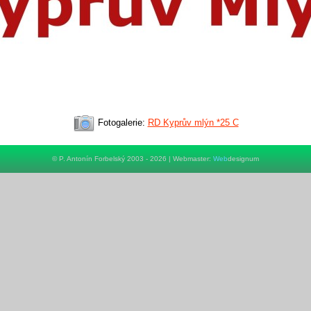
Fotogalerie:
RD Kyprův mlýn *25 C
© P. Antonín Forbelský 2003 - 2026 | Webmaster:
Web
designum