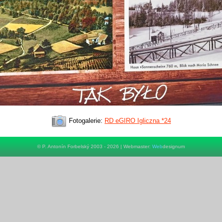
Fotogalerie:
RD eGIRO Igliczna *24
© P. Antonín Forbelský 2003 - 2026 | Webmaster:
Web
designum