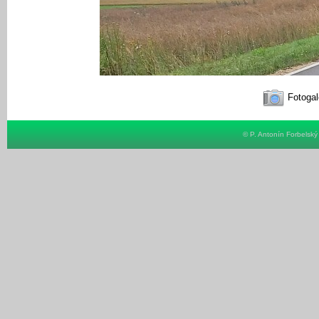
Fotogal
© P. Antonín Forbelsk