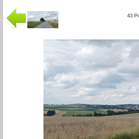
43 Po