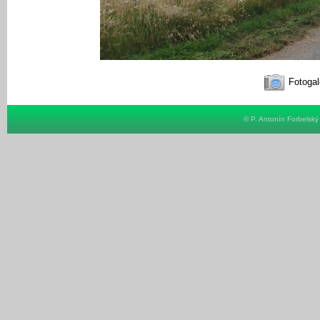
Fotogal
© P. Antonín Forbelsk