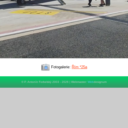
Fotogalerie:
Řím *25a
© P. Antonín Forbelský 2003 - 2026 | Webmaster:
Web
designum